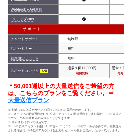
Webhook＋API連携
LステップPlus
サポート
チャットサポート
無制限
活用セミナー
無料
初期設定サポート
無料
通常１回11,000円
通常１回11,
スポットコンサル
人気
初回無料
毎月１回
＊50,001通以上の大量送信をご希望の方
は、こちらのプランをご覧ください。⇒
大量送信プラン
※ 別途 LINE公式アカウント(旧：LINE@)の費用がかかります。
※ Lステップの配信通数がLINE公式アカウントの配信通数より多い場合、LINE公式ア
カウントの配信通数分のみ送ることができます。
※ 表示価格はすべて税込です。
※ LINE公式アカウント(旧：LINE@)一つにつき、一つのツールが必要です。複数運用
される場合はLINE公式アカウント数に応じたツール数をご契約いただいております。