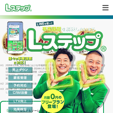
無料で試してみる
※1
2026年1月期_指定領域における市場調査 ｜ 調査機関：日本マーケティングリサーチ機構 ｜ 調
査期間：2023年12月12日～2024年1月12日 ｜ 4年連続＝2022年2月期調査（同年1月25日～2月
12日実施）、2023年1月期調査（2022年11月29日～1月16日実施）、2024年1月期調査（2023年
12月12日～2024年1月12日）、2025年1月期調査（2024年12月23日～2025年1月15日）に続く結
果
※2
2026年3月時点の累計導入社数
※3
2022年 2月～2025年 8月に回答した個別相談サポートアンケート1316件のうち「満足」と回答
した方の割合
を提供するソーシャルデータバンク株式会社は、
LINEヤフー株