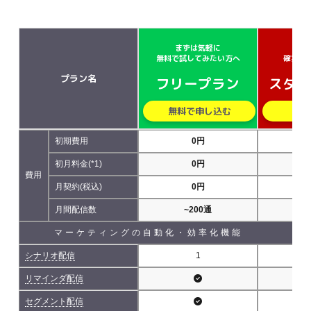
まずは気軽に
小さ
無料で試してみたい方へ
確実に
プラン名
フリープラン
スター
無料で申し込む
無
初期費用
0円
初月料金(*1)
0円
費用
月契約(税込)
0円
5,
月間配信数
~200通
~5
マーケティングの自動化・効率化機能
シナリオ配信
1
リマインダ配信
セグメント配信