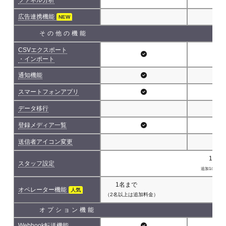
広告連携機能
NEW
その他の機能
CSVエクスポート
・インポート
通知機能
スマートフォンアプリ
データ移行
登録メディア一覧
送信者アイコン変更
1名(
スタッフ設定
追加1名につき 
1名まで
オペレーター機能
人気
（2名以上は追加料金）
オプション機能
Webhook転送機能