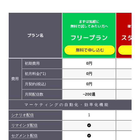
まずは気軽に
小さ
無料で試してみたい方へ
確実に
プラン名
フリープラン
スター
無料で申し込む
無
初期費用
0円
初月料金(*1)
0円
費用
月契約(税込)
0円
5,
月間配信数
~200通
~5
マーケティングの自動化・効率化機能
シナリオ配信
1
リマインダ配信
セグメント配信