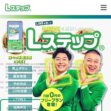
無料で試してみる
※1
2026年1月期_指定領域における市場調査 ｜ 調査機関：日本マーケティングリサーチ機構 ｜ 調
査期間：2023年12月12日～2024年1月12日 ｜ 4年連続＝2022年2月期調査（同年1月25日～2月
12日実施）、2023年1月期調査（2022年11月29日～1月16日実施）、2024年1月期調査（2023年
12月12日～2024年1月12日）、2025年1月期調査（2024年12月23日～2025年1月15日）に続く結
果
※2
2026年3月時点の累計導入社数
※3
2022年 2月～2025年 8月に回答した個別相談サポートアンケート1316件のうち「満足」と回答
した方の割合
を提供するソーシャルデータバンク株式会社は、
LINEヤフー株