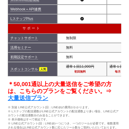
Webhook＋API連携
LステップPlus
サポート
チャットサポート
無制限
活用セミナー
無料
初期設定サポート
無料
通常１回11,000円
通常１回11,
スポットコンサル
人気
初回無料
毎月１回
＊50,001通以上の大量送信をご希望の方
は、こちらのプランをご覧ください。⇒
大量送信プラン
※ 別途 LINE公式アカウント(旧：LINE@)の費用がかかります。
※ Lステップの配信通数がLINE公式アカウントの配信通数より多い場合、LINE公式ア
カウントの配信通数分のみ送ることができます。
※ 表示価格はすべて税込です。
※ LINE公式アカウント(旧：LINE@)一つにつき、一つのツールが必要です。複数運用
される場合はLINE公式アカウント数に応じたツール数をご契約いただいております。