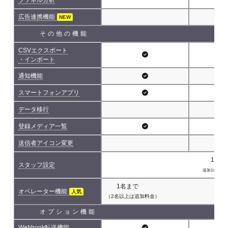
広告連携機能
NEW
その他の機能
CSVエクスポート
・インポート
通知機能
スマートフォンアプリ
データ移行
登録メディア一覧
送信者アイコン変更
1名(
スタッフ設定
追加1名につき 
1名まで
オペレーター機能
人気
（2名以上は追加料金）
オプション機能
Webhook転送機能