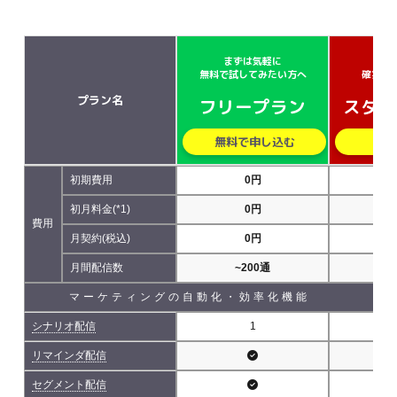
まずは気軽に
小さ
無料で試してみたい方へ
確実に
プラン名
フリープラン
スター
無料で申し込む
無
初期費用
0円
初月料金(*1)
0円
費用
月契約(税込)
0円
5,
月間配信数
~200通
~5
マーケティングの自動化・効率化機能
シナリオ配信
1
リマインダ配信
セグメント配信