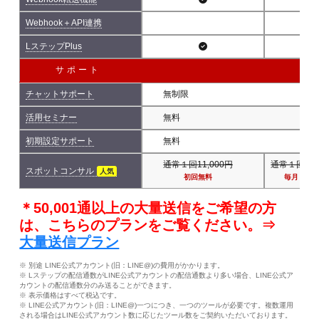
Webhook＋API連携
LステップPlus
サポート
チャットサポート
無制限
活用セミナー
無料
初期設定サポート
無料
通常１回11,000円
通常１回11,
スポットコンサル
人気
初回無料
毎月１回
＊50,001通以上の大量送信をご希望の方
は、こちらのプランをご覧ください。⇒
大量送信プラン
※ 別途 LINE公式アカウント(旧：LINE@)の費用がかかります。
※ Lステップの配信通数がLINE公式アカウントの配信通数より多い場合、LINE公式ア
カウントの配信通数分のみ送ることができます。
※ 表示価格はすべて税込です。
※ LINE公式アカウント(旧：LINE@)一つにつき、一つのツールが必要です。複数運用
される場合はLINE公式アカウント数に応じたツール数をご契約いただいております。