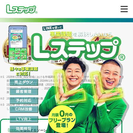
無料で試してみる
※1
2026年1月期_指定領域における市場調査 ｜ 調査機関：日本マーケティングリサーチ機構 ｜ 調
査期間：2023年12月12日～2024年1月12日 ｜ 4年連続＝2022年2月期調査（同年1月25日～2月
12日実施）、2023年1月期調査（2022年11月29日～1月16日実施）、2024年1月期調査（2023年
12月12日～2024年1月12日）、2025年1月期調査（2024年12月23日～2025年1月15日）に続く結
果
※2
2026年3月時点の累計導入社数
※3
2022年 2月～2025年 8月に回答した個別相談サポートアンケート1316件のうち「満足」と回答
した方の割合
を提供するソーシャルデータバンク株式会社は、
LINEヤフー株