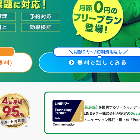
月額0円〜/初期費用なし
無料)
無料で試してみる
を提供するソーシャルデ
LINEヤフー株式会社が認定の
Govte
ュニケーション部門・最上位「Pre