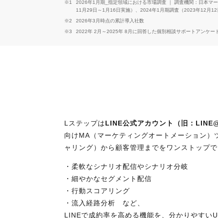
※1
2026年1月期_指定領域における市場調査 ｜ 調査機関：日本マーケテ
11月29日～1月16日実施）、2024年1月期調査（2023年12月1
※2
2026年3月時点の累計導入社数
※3
2022年 2月～2025年 8月に回答した個別相談サポートアンケ
Lステップは
LINE公式アカウント（旧：LINE
向けMA（マーケティングオートメーション）
ャリング）から顧客管理までをワンストップで
・柔軟なシナリオ配信やシナリオ分岐
・細やかなセグメント配信
・行動スコアリング
・流入経路分析 など、
LINEで成約率を高める機能を、分かりやすい