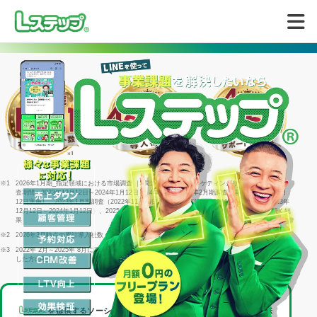
無料で試してみる
※1
2026年1月期_指定領域における市場調査 ｜ 調査機関：日本マーケティングリサーチ機構 ｜ 調
査期間：2023年12月12日～2024年1月12日 ｜ 4年連続＝2022年2月期調査（同年1月25日～2月
12日実施）、2023年1月期調査（2022年11月29日～1月16日実施）、2024年1月期調査（2023年
12月12日～2024年1月12日）、2025年1月期調査（2024年12月23日～2025年1月15日）に続く結
果
※2
2026年3月時点の累計導入社数
※3
2022年 2月～2025年 8月に回答した個別相談サポートアンケート1316件のうち「満足」と回答
した方の割合
を提供するソーシャルデータバンク株式会社は、
LINEヤフー株