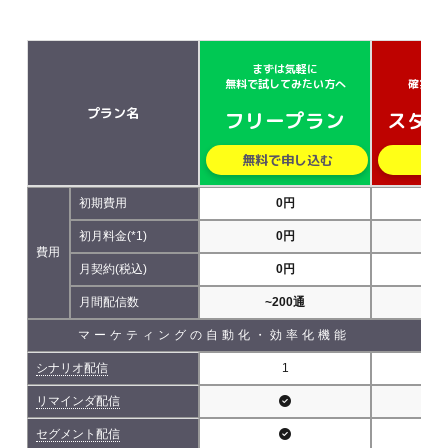
まずは気軽に
小さ
無料で試してみたい方へ
確実に
プラン名
フリープラン
スター
無料で申し込む
無
初期費用
0円
初月料金(*1)
0円
費用
月契約(税込)
0円
5,
月間配信数
~200通
~5
マーケティングの自動化・効率化機能
シナリオ配信
1
リマインダ配信
セグメント配信