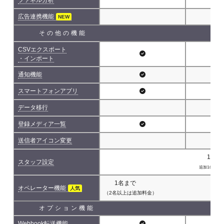
広告連携機能
NEW
その他の機能
CSVエクスポート
・インポート
通知機能
スマートフォンアプリ
データ移行
登録メディア一覧
送信者アイコン変更
1名(
スタッフ設定
追加1名につき 
1名まで
オペレーター機能
人気
（2名以上は追加料金）
オプション機能
Webhook転送機能