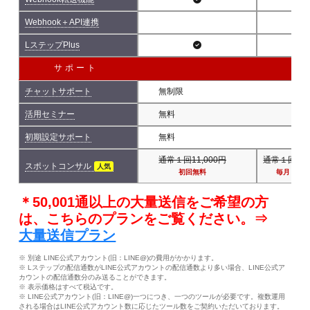
Webhook＋API連携
LステップPlus
サポート
チャットサポート
無制限
活用セミナー
無料
初期設定サポート
無料
通常１回11,000円
通常１回11,
スポットコンサル
人気
初回無料
毎月１回
＊50,001通以上の大量送信をご希望の方
は、こちらのプランをご覧ください。⇒
大量送信プラン
※ 別途 LINE公式アカウント(旧：LINE@)の費用がかかります。
※ Lステップの配信通数がLINE公式アカウントの配信通数より多い場合、LINE公式ア
カウントの配信通数分のみ送ることができます。
※ 表示価格はすべて税込です。
※ LINE公式アカウント(旧：LINE@)一つにつき、一つのツールが必要です。複数運用
される場合はLINE公式アカウント数に応じたツール数をご契約いただいております。