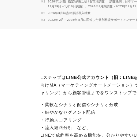
※1
2026年1月期_指定領域における市場調査 ｜ 調査機関：日本マーケテ
11月29日～1月16日実施）、2024年1月期調査（2023年12月1
※2
2026年3月時点の累計導入社数
※3
2022年 2月～2025年 8月に回答した個別相談サポートアンケ
Lステップは
LINE公式アカウント（旧：LINE
向けMA（マーケティングオートメーション）
ャリング）から顧客管理までをワンストップで
・柔軟なシナリオ配信やシナリオ分岐
・細やかなセグメント配信
・行動スコアリング
・流入経路分析 など、
LINEで成約率を高める機能を、分かりやすい