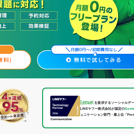
月額0円〜/初期費用なし
無料)
無料で試してみる
を提供するソーシャルデ
LINEヤフー株式会社が認定の
Govte
ュニケーション部門・最上位「Pre