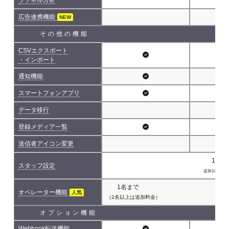
広告連携機能
NEW
その他の機能
CSVエクスポート
・インポート
通知機能
スマートフォンアプリ
データ移行
登録メディア一覧
送信者アイコン変更
1名(
スタッフ設定
追加1名につき 
1名まで
オペレーター機能
人気
（2名以上は追加料金）
オプション機能
Webhook転送機能