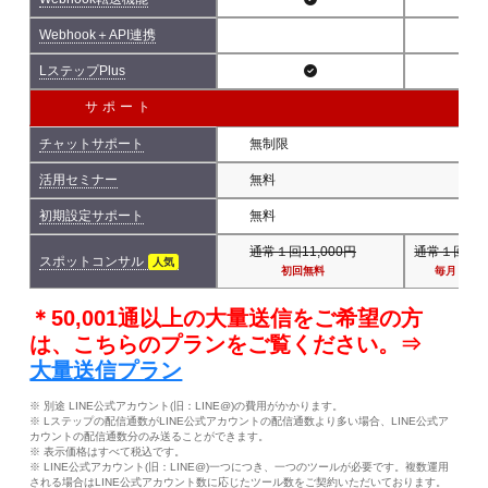
Webhook＋API連携
LステップPlus
サポート
チャットサポート
無制限
活用セミナー
無料
初期設定サポート
無料
通常１回11,000円
通常１回11,
スポットコンサル
人気
初回無料
毎月１回
＊50,001通以上の大量送信をご希望の方
は、こちらのプランをご覧ください。⇒
大量送信プラン
※ 別途 LINE公式アカウント(旧：LINE@)の費用がかかります。
※ Lステップの配信通数がLINE公式アカウントの配信通数より多い場合、LINE公式ア
カウントの配信通数分のみ送ることができます。
※ 表示価格はすべて税込です。
※ LINE公式アカウント(旧：LINE@)一つにつき、一つのツールが必要です。複数運用
される場合はLINE公式アカウント数に応じたツール数をご契約いただいております。