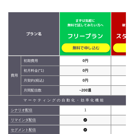
まずは気軽に
小さ
無料で試してみたい方へ
確実に
プラン名
フリープラン
スター
無料で申し込む
無
初期費用
0円
初月料金(*1)
0円
費用
月契約(税込)
0円
5,
月間配信数
~200通
~5
マーケティングの自動化・効率化機能
シナリオ配信
1
リマインダ配信
セグメント配信