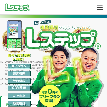
無料で試してみる
※1
2026年1月期_指定領域における市場調査 ｜ 調査機関：日本マーケティングリサーチ機構 ｜ 調
査期間：2023年12月12日～2024年1月12日 ｜ 4年連続＝2022年2月期調査（同年1月25日～2月
12日実施）、2023年1月期調査（2022年11月29日～1月16日実施）、2024年1月期調査（2023年
12月12日～2024年1月12日）、2025年1月期調査（2024年12月23日～2025年1月15日）に続く結
果
※2
2026年3月時点の累計導入社数
※3
2022年 2月～2025年 8月に回答した個別相談サポートアンケート1316件のうち「満足」と回答
した方の割合
を提供するソーシャルデータバンク株式会社は、
LINEヤフー株