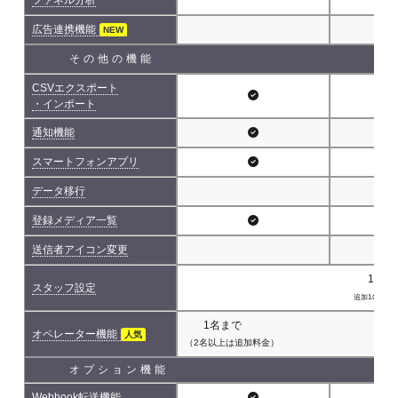
広告連携機能
NEW
その他の機能
CSVエクスポート
・インポート
通知機能
スマートフォンアプリ
データ移行
登録メディア一覧
送信者アイコン変更
1名(
スタッフ設定
追加1名につき 
1名まで
オペレーター機能
人気
（2名以上は追加料金）
オプション機能
Webhook転送機能