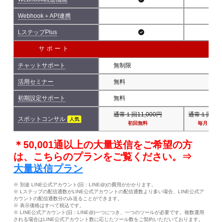
Webhook＋API連携
LステップPlus
サポート
チャットサポート
無制限
活用セミナー
無料
初期設定サポート
無料
通常１回11,000円
通常１回11,
スポットコンサル
人気
初回無料
毎月１回
＊50,001通以上の大量送信をご希望の方
は、こちらのプランをご覧ください。⇒
大量送信プラン
※ 別途 LINE公式アカウント(旧：LINE@)の費用がかかります。
※ Lステップの配信通数がLINE公式アカウントの配信通数より多い場合、LINE公式ア
カウントの配信通数分のみ送ることができます。
※ 表示価格はすべて税込です。
※ LINE公式アカウント(旧：LINE@)一つにつき、一つのツールが必要です。複数運用
される場合はLINE公式アカウント数に応じたツール数をご契約いただいております。