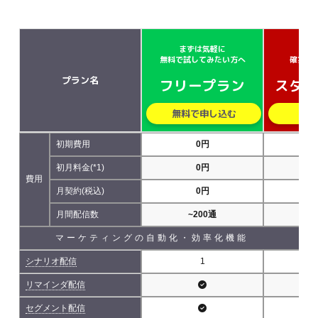
まずは気軽に
小さ
無料で試してみたい方へ
確実に
プラン名
フリープラン
スター
無料で申し込む
無
初期費用
0円
初月料金(*1)
0円
費用
月契約(税込)
0円
5,
月間配信数
~200通
~5
マーケティングの自動化・効率化機能
シナリオ配信
1
リマインダ配信
セグメント配信