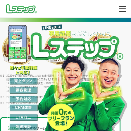
無料で試してみる
※1
2026年1月期_指定領域における市場調査 ｜ 調査機関：日本マーケティングリサーチ機構 ｜ 調
査期間：2023年12月12日～2024年1月12日 ｜ 4年連続＝2022年2月期調査（同年1月25日～2月
12日実施）、2023年1月期調査（2022年11月29日～1月16日実施）、2024年1月期調査（2023年
12月12日～2024年1月12日）、2025年1月期調査（2024年12月23日～2025年1月15日）に続く結
果
※2
2026年3月時点の累計導入社数
※3
2022年 2月～2025年 8月に回答した個別相談サポートアンケート1316件のうち「満足」と回答
した方の割合
を提供するソーシャルデータバンク株式会社は、
LINEヤフー株