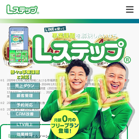
無料で試してみる
※1
2026年1月期_指定領域における市場調査 ｜ 調査機関：日本マーケティングリサーチ機構 ｜ 調
査期間：2023年12月12日～2024年1月12日 ｜ 4年連続＝2022年2月期調査（同年1月25日～2月
12日実施）、2023年1月期調査（2022年11月29日～1月16日実施）、2024年1月期調査（2023年
12月12日～2024年1月12日）、2025年1月期調査（2024年12月23日～2025年1月15日）に続く結
果
※2
2026年3月時点の累計導入社数
※3
2022年 2月～2025年 8月に回答した個別相談サポートアンケート1316件のうち「満足」と回答
した方の割合
を提供するソーシャルデータバンク株式会社は、
LINEヤフー株