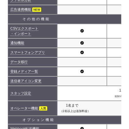
広告連携機能
NEW
その他の機能
CSVエクスポート
・インポート
通知機能
スマートフォンアプリ
データ移行
登録メディア一覧
送信者アイコン変更
1名(
スタッフ設定
追加1名につき 
1名まで
オペレーター機能
人気
（2名以上は追加料金）
オプション機能
Webhook転送機能