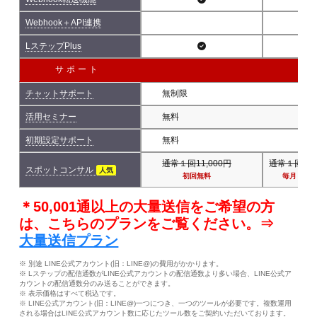
Webhook＋API連携
LステップPlus
サポート
チャットサポート
無制限
活用セミナー
無料
初期設定サポート
無料
通常１回11,000円
通常１回11,
スポットコンサル
人気
初回無料
毎月１回
＊50,001通以上の大量送信をご希望の方
は、こちらのプランをご覧ください。⇒
大量送信プラン
※ 別途 LINE公式アカウント(旧：LINE@)の費用がかかります。
※ Lステップの配信通数がLINE公式アカウントの配信通数より多い場合、LINE公式ア
カウントの配信通数分のみ送ることができます。
※ 表示価格はすべて税込です。
※ LINE公式アカウント(旧：LINE@)一つにつき、一つのツールが必要です。複数運用
される場合はLINE公式アカウント数に応じたツール数をご契約いただいております。