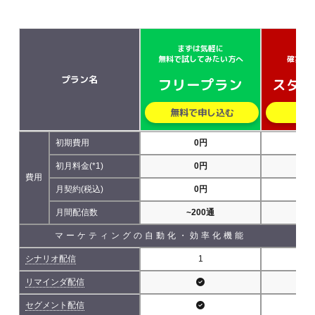
まずは気軽に
小さ
無料で試してみたい方へ
確実に
プラン名
フリープラン
スター
無料で申し込む
無
初期費用
0円
初月料金(*1)
0円
費用
月契約(税込)
0円
5,
月間配信数
~200通
~5
マーケティングの自動化・効率化機能
シナリオ配信
1
リマインダ配信
セグメント配信