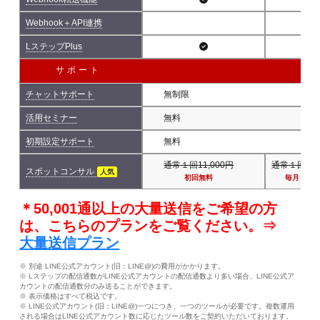
Webhook＋API連携
LステップPlus
サポート
チャットサポート
無制限
活用セミナー
無料
初期設定サポート
無料
通常１回11,000円
通常１回11,
スポットコンサル
人気
初回無料
毎月１回
＊50,001通以上の大量送信をご希望の方
は、こちらのプランをご覧ください。⇒
大量送信プラン
※ 別途 LINE公式アカウント(旧：LINE@)の費用がかかります。
※ Lステップの配信通数がLINE公式アカウントの配信通数より多い場合、LINE公式ア
カウントの配信通数分のみ送ることができます。
※ 表示価格はすべて税込です。
※ LINE公式アカウント(旧：LINE@)一つにつき、一つのツールが必要です。複数運用
される場合はLINE公式アカウント数に応じたツール数をご契約いただいております。