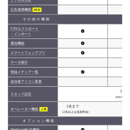
広告連携機能
NEW
その他の機能
CSVエクスポート
・インポート
通知機能
スマートフォンアプリ
データ移行
登録メディア一覧
送信者アイコン変更
1名(
スタッフ設定
追加1名につき 
1名まで
オペレーター機能
人気
（2名以上は追加料金）
オプション機能
Webhook転送機能