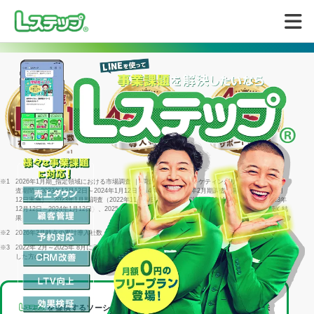
無料で試してみる
※1
2026年1月期_指定領域における市場調査 ｜ 調査機関：日本マーケティングリサーチ機構 ｜ 調
査期間：2023年12月12日～2024年1月12日 ｜ 4年連続＝2022年2月期調査（同年1月25日～2月
12日実施）、2023年1月期調査（2022年11月29日～1月16日実施）、2024年1月期調査（2023年
12月12日～2024年1月12日）、2025年1月期調査（2024年12月23日～2025年1月15日）に続く結
果
※2
2026年3月時点の累計導入社数
※3
2022年 2月～2025年 8月に回答した個別相談サポートアンケート1316件のうち「満足」と回答
した方の割合
を提供するソーシャルデータバンク株式会社は、
LINEヤフー株