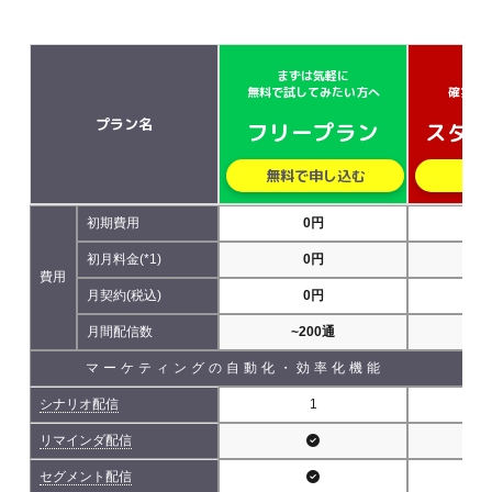
まずは気軽に
小さ
無料で試してみたい方へ
確実に
プラン名
フリープラン
スター
無料で申し込む
無
初期費用
0円
初月料金(*1)
0円
費用
月契約(税込)
0円
5,
月間配信数
~200通
~5
マーケティングの自動化・効率化機能
シナリオ配信
1
リマインダ配信
セグメント配信