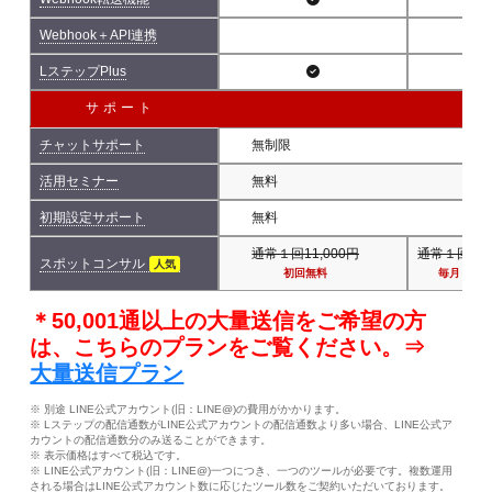
Webhook＋API連携
LステップPlus
サポート
チャットサポート
無制限
活用セミナー
無料
初期設定サポート
無料
通常１回11,000円
通常１回11,
スポットコンサル
人気
初回無料
毎月１回
＊50,001通以上の大量送信をご希望の方
は、こちらのプランをご覧ください。⇒
大量送信プラン
※ 別途 LINE公式アカウント(旧：LINE@)の費用がかかります。
※ Lステップの配信通数がLINE公式アカウントの配信通数より多い場合、LINE公式ア
カウントの配信通数分のみ送ることができます。
※ 表示価格はすべて税込です。
※ LINE公式アカウント(旧：LINE@)一つにつき、一つのツールが必要です。複数運用
される場合はLINE公式アカウント数に応じたツール数をご契約いただいております。