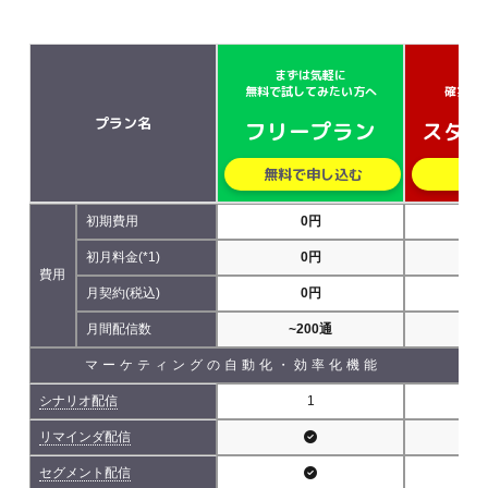
まずは気軽に
小さ
無料で試してみたい方へ
確実に
プラン名
フリープラン
スター
無料で申し込む
無
初期費用
0円
初月料金(*1)
0円
費用
月契約(税込)
0円
5,
月間配信数
~200通
~5
マーケティングの自動化・効率化機能
シナリオ配信
1
リマインダ配信
セグメント配信