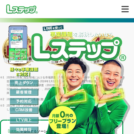
無料で試してみる
※1
2026年1月期_指定領域における市場調査 ｜ 調査機関：日本マーケティングリサーチ機構 ｜ 調
査期間：2023年12月12日～2024年1月12日 ｜ 4年連続＝2022年2月期調査（同年1月25日～2月
12日実施）、2023年1月期調査（2022年11月29日～1月16日実施）、2024年1月期調査（2023年
12月12日～2024年1月12日）、2025年1月期調査（2024年12月23日～2025年1月15日）に続く結
果
※2
2026年3月時点の累計導入社数
※3
2022年 2月～2025年 8月に回答した個別相談サポートアンケート1316件のうち「満足」と回答
した方の割合
を提供するソーシャルデータバンク株式会社は、
LINEヤフー株