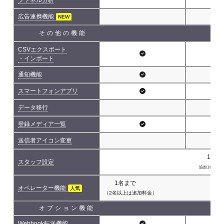
広告連携機能
NEW
その他の機能
CSVエクスポート
・インポート
通知機能
スマートフォンアプリ
データ移行
登録メディア一覧
送信者アイコン変更
1名(
スタッフ設定
追加1名につき 
1名まで
オペレーター機能
人気
（2名以上は追加料金）
オプション機能
Webhook転送機能