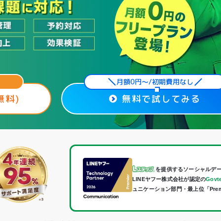
月額0円〜/初期費用なし
無料)
無料で試してみる
を提供するソーシャルデ
LINEヤフー株式会社が認定の
Govte
ュニケーション部門・最上位「Pre