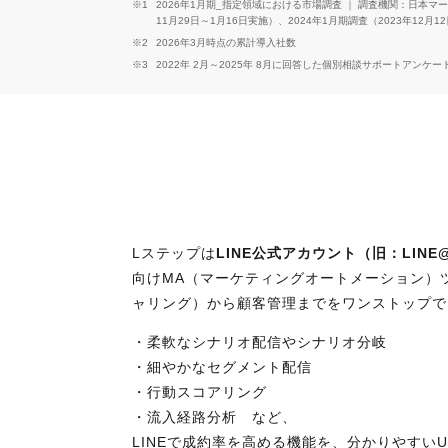
※1
2026年1月期_指定領域における市場調査 ｜ 調査機関：日本マーケテ
11月29日～1月16日実施）、2024年1月期調査（2023年12月1
※2
2026年3月時点の累計導入社数
※3
2022年 2月～2025年 8月に回答した個別相談サポートアンケ
Lステップは
LINE公式アカウント（旧：LINE
向けMA（マーケティングオートメーション）
ャリング）から顧客管理までをワンストップで
・柔軟なシナリオ配信やシナリオ分岐
・細やかなセグメント配信
・行動スコアリング
・流入経路分析 など、
LINEで成約率を高める機能を、分かりやすい