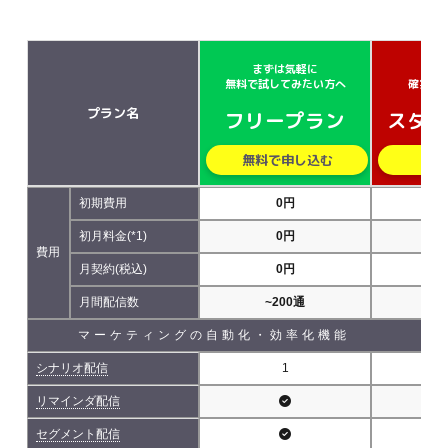
まずは気軽に
小さ
無料で試してみたい方へ
確実に
プラン名
フリープラン
スター
無料で申し込む
無
初期費用
0円
初月料金(*1)
0円
費用
月契約(税込)
0円
5,
月間配信数
~200通
~5
マーケティングの自動化・効率化機能
シナリオ配信
1
リマインダ配信
セグメント配信