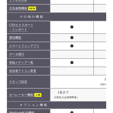
広告連携機能
NEW
その他の機能
CSVエクスポート
・インポート
通知機能
スマートフォンアプリ
データ移行
登録メディア一覧
送信者アイコン変更
1名(
スタッフ設定
追加1名につき 
1名まで
オペレーター機能
人気
（2名以上は追加料金）
オプション機能
Webhook転送機能