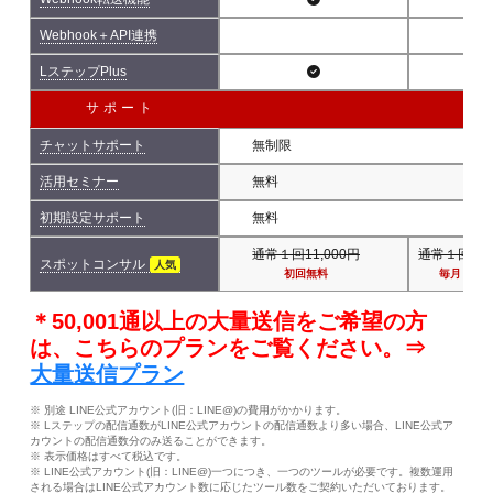
Webhook＋API連携
LステップPlus
サポート
チャットサポート
無制限
活用セミナー
無料
初期設定サポート
無料
通常１回11,000円
通常１回11,
スポットコンサル
人気
初回無料
毎月１回
＊50,001通以上の大量送信をご希望の方
は、こちらのプランをご覧ください。⇒
大量送信プラン
※ 別途 LINE公式アカウント(旧：LINE@)の費用がかかります。
※ Lステップの配信通数がLINE公式アカウントの配信通数より多い場合、LINE公式ア
カウントの配信通数分のみ送ることができます。
※ 表示価格はすべて税込です。
※ LINE公式アカウント(旧：LINE@)一つにつき、一つのツールが必要です。複数運用
される場合はLINE公式アカウント数に応じたツール数をご契約いただいております。