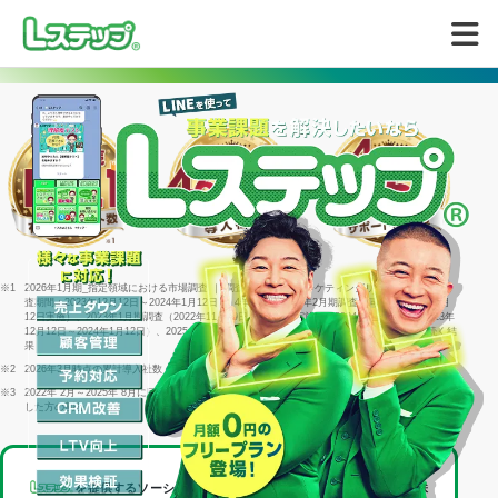
無料で試してみる
※1
2026年1月期_指定領域における市場調査 ｜ 調査機関：日本マーケティングリサーチ機構 ｜ 調
査期間：2023年12月12日～2024年1月12日 ｜ 4年連続＝2022年2月期調査（同年1月25日～2月
12日実施）、2023年1月期調査（2022年11月29日～1月16日実施）、2024年1月期調査（2023年
12月12日～2024年1月12日）、2025年1月期調査（2024年12月23日～2025年1月15日）に続く結
果
※2
2026年3月時点の累計導入社数
※3
2022年 2月～2025年 8月に回答した個別相談サポートアンケート1316件のうち「満足」と回答
した方の割合
を提供するソーシャルデータバンク株式会社は、
LINEヤフー株