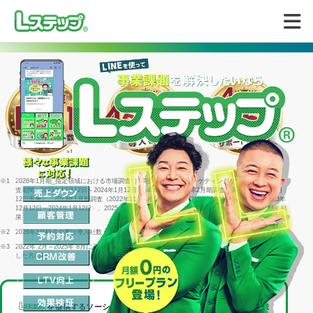
無料で試してみる
※1
2026年1月期_指定領域における市場調査 ｜ 調査機関：日本マーケティングリサーチ機構 ｜ 調
査期間：2023年12月12日～2024年1月12日 ｜ 4年連続＝2022年2月期調査（同年1月25日～2月
12日実施）、2023年1月期調査（2022年11月29日～1月16日実施）、2024年1月期調査（2023年
12月12日～2024年1月12日）、2025年1月期調査（2024年12月23日～2025年1月15日）に続く結
果
※2
2026年3月時点の累計導入社数
※3
2022年 2月～2025年 8月に回答した個別相談サポートアンケート1316件のうち「満足」と回答
した方の割合
を提供するソーシャルデータバンク株式会社は、
LINEヤフー株