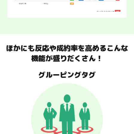
メルマガと比べて「開封率15倍」「クリック率12
倍」「成約率5倍」のLINEメッセージを活用したオ
ートメーションステップ配信ができます。
ほかにも反応や成約率を高めるこんな
ステップシナリオ配信機能を詳しく見る
機能が盛りだくさん！
グルーピングタグ