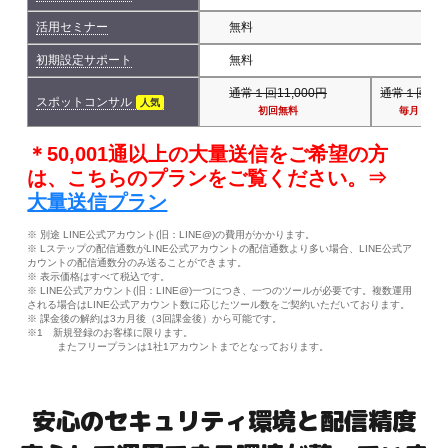
活用セミナー
無料
初期設定サポート
無料
通常１回11,000円
通常１回11,
スポットコンサル
人気
初回無料
毎月１回
＊50,001通以上の大量送信をご希望の方
は、こちらのプランをご覧ください。⇒
大量送信プラン
※ 別途 LINE公式アカウント(旧：LINE@)の費用がかかります。
※ Lステップの配信通数がLINE公式アカウントの配信通数より多い場合、LINE公式ア
カウントの配信通数分のみ送ることができます。
※ 表示価格はすべて税込です。
※ LINE公式アカウント(旧：LINE@)一つにつき、一つのツールが必要です。複数運用
される場合はLINE公式アカウント数に応じたツール数をご契約いただいております。
※ 課金後の解約は3カ月後（3回課金後）から可能です。
※1 新規登録のお客様に限ります。
またフリープランは1社1アカウントまでとなっております。
安心のセキュリティ環境と配信精度