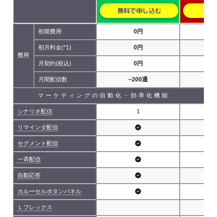
無料で申し込む
無
初期費用
0円
初月料金(*1)
0円
費用
月契約(税込)
0円
5,
月間配信数
~200通
~5
マーケティングの自動化・効率化機能
シナリオ配信
1
リマインダ配信
セグメント配信
一斉配信
自動応答
カルーセルボタンパネル
Ｌフレックス