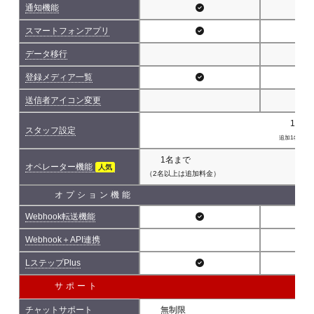
通知機能
スマートフォンアプリ
データ移行
登録メディア一覧
送信者アイコン変更
1名(
スタッフ設定
追加1名につき 
1名まで
オペレーター機能
人気
（2名以上は追加料金）
オプション機能
Webhook転送機能
Webhook＋API連携
LステップPlus
サポート
チャットサポート
無制限