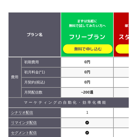
まずは気軽に
小さ
無料で試してみたい方へ
確実に
プラン名
フリープラン
スター
無料で申し込む
無
初期費用
0円
初月料金(*1)
0円
費用
月契約(税込)
0円
5,
月間配信数
~200通
~5
マーケティングの自動化・効率化機能
シナリオ配信
1
リマインダ配信
セグメント配信