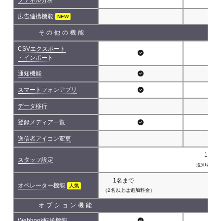
広告連携機能
NEW
その他の機能
CSVエクスポート
・インポート
通知機能
スマートフォンアプリ
データ移行
登録メディア一覧
送信者アイコン変更
1名(
スタッフ設定
追加1名につき 
1名まで
オペレーター機能
人気
（2名以上は追加料金）
オプション機能
Webhook転送機能