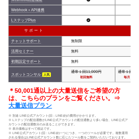
Webhook＋API連携
LステップPlus
サポート
チャットサポート
無制限
活用セミナー
無料
初期設定サポート
無料
通常１回11,000円
通常１回11,
スポットコンサル
人気
初回無料
毎月１回
＊50,001通以上の大量送信をご希望の方
は、こちらのプランをご覧ください。⇒
大量送信プラン
※ 別途 LINE公式アカウント(旧：LINE@)の費用がかかります。
※ Lステップの配信通数がLINE公式アカウントの配信通数より多い場合、LINE公式ア
カウントの配信通数分のみ送ることができます。
※ 表示価格はすべて税込です。
※ LINE公式アカウント(旧：LINE@)一つにつき、一つのツールが必要です。複数運用
される場合はLINE公式アカウント数に応じたツール数をご契約いただいております。