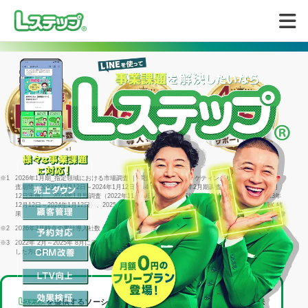
無料で試してみる
※1
2026年1月期_指定領域における市場調査 ｜ 調査機関：日本マーケティングリサーチ機構 ｜ 調
査期間：2023年12月12日～2024年1月12日 ｜ 4年連続＝2022年2月期調査（同年1月25日～2月
12日実施）、2023年1月期調査（2022年11月29日～1月16日実施）、2024年1月期調査（2023年
12月12日～2024年1月12日）、2025年1月期調査（2024年12月23日～2025年1月15日）に続く結
果
※2
2026年3月時点の累計導入社数
※3
2022年 2月～2025年 8月に回答した個別相談サポートアンケート1316件のうち「満足」と回答
した方の割合
を提供するソーシャルデータバンク株式会社は、
LINEヤフー株