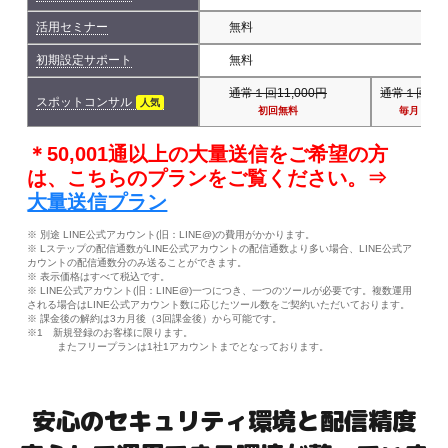
活用セミナー
無料
初期設定サポート
無料
通常１回11,000円
通常１回11,
スポットコンサル
人気
初回無料
毎月１回
＊50,001通以上の大量送信をご希望の方
は、こちらのプランをご覧ください。⇒
大量送信プラン
※ 別途 LINE公式アカウント(旧：LINE@)の費用がかかります。
※ Lステップの配信通数がLINE公式アカウントの配信通数より多い場合、LINE公式ア
カウントの配信通数分のみ送ることができます。
※ 表示価格はすべて税込です。
※ LINE公式アカウント(旧：LINE@)一つにつき、一つのツールが必要です。複数運用
される場合はLINE公式アカウント数に応じたツール数をご契約いただいております。
※ 課金後の解約は3カ月後（3回課金後）から可能です。
※1 新規登録のお客様に限ります。
またフリープランは1社1アカウントまでとなっております。
安心のセキュリティ環境と配信精度