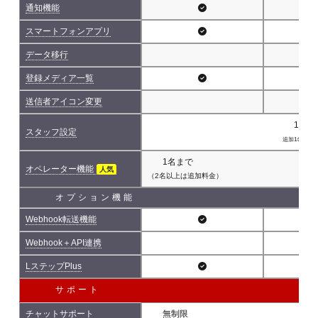
通知機能
スマートフォンアプリ
データ移行
登録メディア一覧
送信者アイコン変更
1名(
スタッフ設定
追加1名につき 
1名まで
オペレーター機能
人気
（2名以上は追加料金）
オプション機能
Webhook転送機能
Webhook＋API連携
LステップPlus
サポート
チャットサポート
無制限