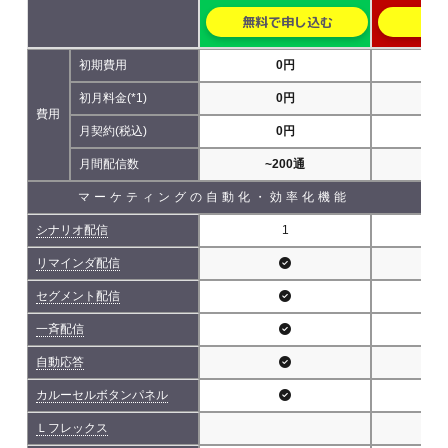
無料で申し込む
無
初期費用
0円
初月料金(*1)
0円
費用
月契約(税込)
0円
5,
月間配信数
~200通
~5
マーケティングの自動化・効率化機能
シナリオ配信
1
リマインダ配信
セグメント配信
一斉配信
自動応答
カルーセルボタンパネル
Ｌフレックス