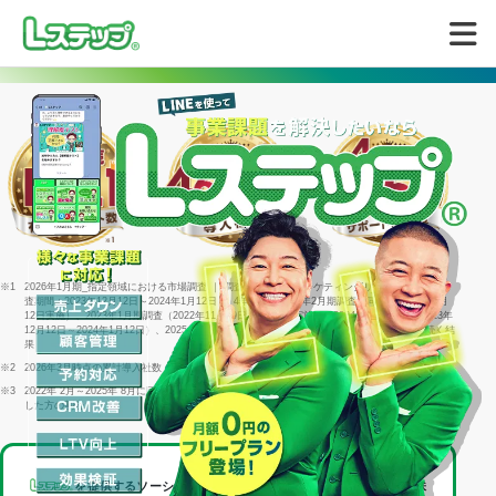
無料で試してみる
※1
2026年1月期_指定領域における市場調査 ｜ 調査機関：日本マーケティングリサーチ機構 ｜ 調
査期間：2023年12月12日～2024年1月12日 ｜ 4年連続＝2022年2月期調査（同年1月25日～2月
12日実施）、2023年1月期調査（2022年11月29日～1月16日実施）、2024年1月期調査（2023年
12月12日～2024年1月12日）、2025年1月期調査（2024年12月23日～2025年1月15日）に続く結
果
※2
2026年3月時点の累計導入社数
※3
2022年 2月～2025年 8月に回答した個別相談サポートアンケート1316件のうち「満足」と回答
した方の割合
を提供するソーシャルデータバンク株式会社は、
LINEヤフー株