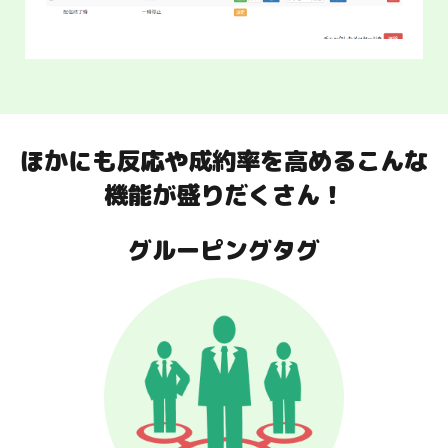
メルマガと比べて「開封率15倍」「クリック率12
倍」「成約率5倍」のLINEメッセージを活用したオ
ートメーションステップ配信ができます。
ほかにも反応や成約率を高めるこんな
ステップシナリオ配信機能を詳しく見る
機能が盛りだくさん！
グルーピングタグ