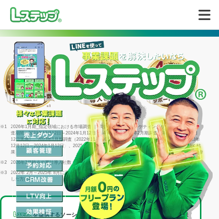
無料で試してみる
※1
2026年1月期_指定領域における市場調査 ｜ 調査機関：日本マーケティングリサーチ機構 ｜ 調
査期間：2023年12月12日～2024年1月12日 ｜ 4年連続＝2022年2月期調査（同年1月25日～2月
12日実施）、2023年1月期調査（2022年11月29日～1月16日実施）、2024年1月期調査（2023年
12月12日～2024年1月12日）、2025年1月期調査（2024年12月23日～2025年1月15日）に続く結
果
※2
2026年3月時点の累計導入社数
※3
2022年 2月～2025年 8月に回答した個別相談サポートアンケート1316件のうち「満足」と回答
した方の割合
を提供するソーシャルデータバンク株式会社は、
LINEヤフー株