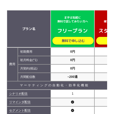
まずは気軽に
小さ
無料で試してみたい方へ
確実に
プラン名
フリープラン
スター
無料で申し込む
無
初期費用
0円
初月料金(*1)
0円
費用
月契約(税込)
0円
5,
月間配信数
~200通
~5
マーケティングの自動化・効率化機能
シナリオ配信
1
リマインダ配信
セグメント配信