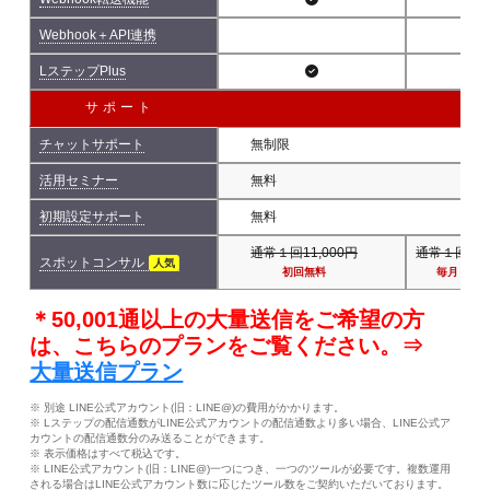
Webhook＋API連携
LステップPlus
サポート
チャットサポート
無制限
活用セミナー
無料
初期設定サポート
無料
通常１回11,000円
通常１回11,
スポットコンサル
人気
初回無料
毎月１回
＊50,001通以上の大量送信をご希望の方
は、こちらのプランをご覧ください。⇒
大量送信プラン
※ 別途 LINE公式アカウント(旧：LINE@)の費用がかかります。
※ Lステップの配信通数がLINE公式アカウントの配信通数より多い場合、LINE公式ア
カウントの配信通数分のみ送ることができます。
※ 表示価格はすべて税込です。
※ LINE公式アカウント(旧：LINE@)一つにつき、一つのツールが必要です。複数運用
される場合はLINE公式アカウント数に応じたツール数をご契約いただいております。