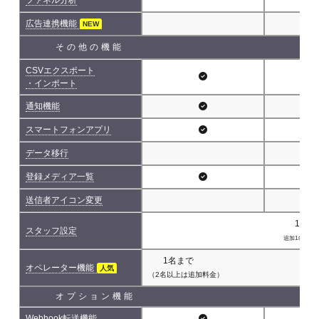
広告連携機能
NEW
その他の機能
CSVエクスポート
・インポート
通知機能
スマートフォンアプリ
データ移行
登録メディア一覧
送信者アイコン変更
1名(
スタッフ設定
追加1名につき 
1名まで
オペレーター機能
人気
（2名以上は追加料金）
オプション機能
Webhook転送機能