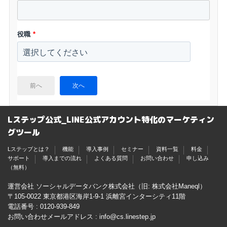
役職
*
前へ
次へ
Lステップ公式_LINE公式アカウント特化のマーケティン
グツール
Lステップとは？
機能
導入事例
セミナー
資料一覧
料金
サポート
導入までの流れ
よくある質問
お問い合わせ
申し込み
（無料）
運営会社 ソーシャルデータバンク株式会社（旧: 株式会社Maneql）
〒105-0022 東京都港区海岸1-9-1 浜離宮インターシティ11階
電話番号 :
0120-939-849
お問い合わせメールアドレス :
info@cs.linestep.jp