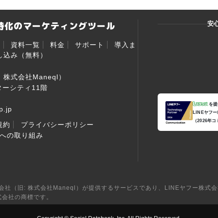
ト特化のマーケティングツール
安
ー
資料一覧
料金
サポート
導入ま
し込み（無料）
株式会社Maneql）
ンターシティ11階
を提
p.jp
LINEヤフ
（2026年
規約
プライバシーポリシー
への取り組み
社（旧: 株式会社Maneql）が提供するサービスであり、LINEヤフー株式
株式会社の商標です。