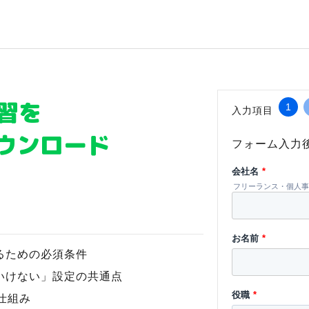
習を
1
入力項目
ウンロード
フォーム入力
会社名
*
フリーランス・個人事
お名前
*
るための必須条件
いけない」設定の共通点
役職
*
仕組み