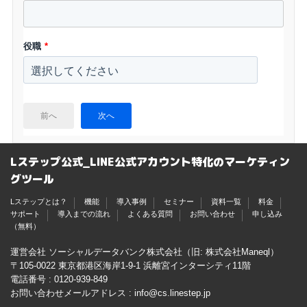
役職
*
前へ
次へ
Lステップ公式_LINE公式アカウント特化のマーケティン
グツール
Lステップとは？
機能
導入事例
セミナー
資料一覧
料金
サポート
導入までの流れ
よくある質問
お問い合わせ
申し込み
（無料）
運営会社 ソーシャルデータバンク株式会社（旧: 株式会社Maneql）
〒105-0022 東京都港区海岸1-9-1 浜離宮インターシティ11階
電話番号 :
0120-939-849
お問い合わせメールアドレス :
info@cs.linestep.jp