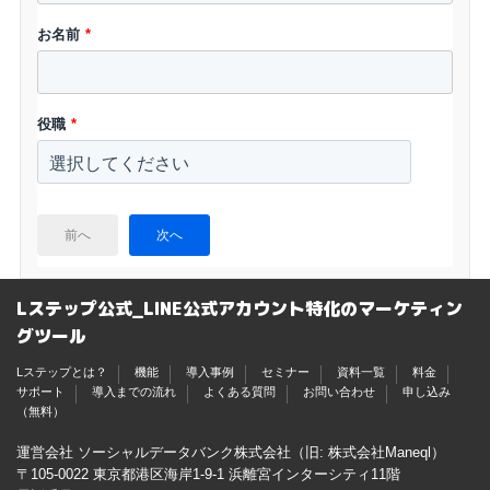
お名前
*
役職
*
前へ
次へ
Lステップ公式_LINE公式アカウント特化のマーケティン
グツール
Lステップとは？
機能
導入事例
セミナー
資料一覧
料金
サポート
導入までの流れ
よくある質問
お問い合わせ
申し込み
（無料）
運営会社 ソーシャルデータバンク株式会社（旧: 株式会社Maneql）
〒105-0022 東京都港区海岸1-9-1 浜離宮インターシティ11階