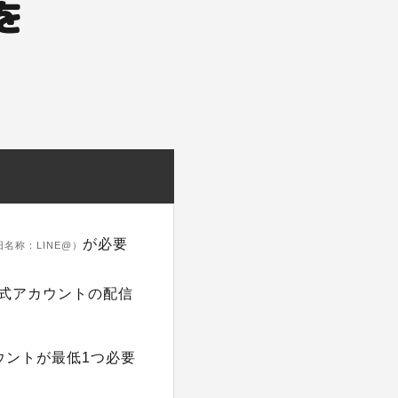
を
が必要
旧名称：LINE@）
公式アカウントの配信
ウントが最低1つ必要