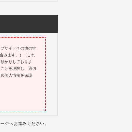
理由を開示する義務を
本国内の電話会社が
ェブサイトその他のす
利用してください。
を含みます。）（これ
取得することができま
お預かりしておりま
用権が発生し、契約
ることを理解し、適切
ため個人情報を保護
、再度連携させること
Ｌステップの利用契
開始できません。Ｌス
金は4.の定めに従い
るLINE公式アカウ
アカウントは動作保証
ビスを含みます。）
ページへお進みください。
行えません。