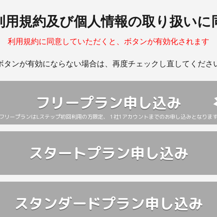
参加等Lステップの利用方法の習得に必要となる一切の費用はお客様の負担と
LINE、電話、広告配信その他の方法による当社サービス及び関連サービ
利用規約及び個人情報の取り扱いに
ービスの提供、保守、改善・開発のため
料の作成のため
利用規約に同意していただくと、ボタンが有効化されます
当な不利益を生じさせない場合、民法548条の4の定めに基づき、適切な予
において取り扱いを委託された個人情報（当社サービスに登録又は格納され
ことにより、民法の定めに従い、本規約等を変更できるものとします。
ボタンが有効にならない場合は、再度チェックし直してくださ
ービスの提供、保守、改善・開発、サービス向上等のため
当社は一定の予告期間を設けて、お客様に変更内容を通知するものとし、
を利用した場合には、当該変更に同意したものと扱われます。
、当社サービスに登録又は格納されたお客様の顧客、ユーザー、従業員その
同意しないことを通知した場合、本規約等の変更は効力を生じない一方で、
については、法令に基づく場合又はお客様から別途指示若しくは同意を受け
フリープラン申し込み
用期間の満了をもって終了し、次項の定めにかかわらず、解約の申し出が
営業・広告・マーケティング目的には利用しません。
料の作成のため
フリープランはLステップ初回利用の方限定、
1社1アカウントまでのお申し込みとなりま
ンケート等で提供いただいた個人情報
ベントの運営に必要なご連絡及び手続きのため
スタートプラン申し込み
の利用期間は、当初申込日から１ヶ月間（期間の開始日が暦月の２９日以降の
ービス及び関連サービス（お客様が検討又は利用されたサービス以外のサー
い場合には、開始日の翌月の末日まで。以下本項において同じ）が経過す
内、紹介、提案等の営業活動及び広告・マーケティング活動のため
までとします。お客様が当社所定の方法により利用期間の満了日の前日ま
料の作成のため
用期間の満了日の１週間前までに解約を通知しない限り、利用期間は自動
も同様とします。
スタンダードプラン申し込み
時に取得する個人情報
めに関わらず、無償プランを利用する場合を除き、利用開始から３ヶ月間（有償
問い合わせに対応するため