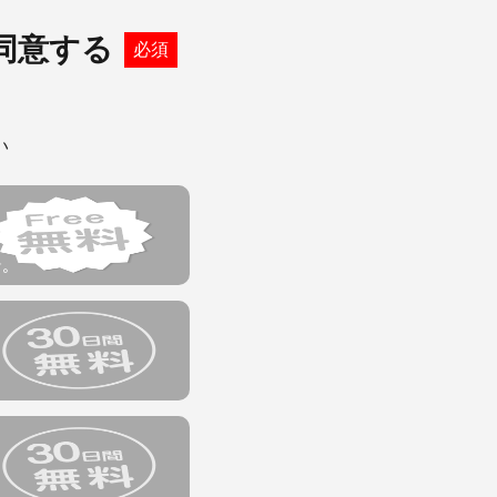
なります。
スのご案内のため
同意する
必須
告期間を設けてお客様
た個人情報等）
い
お客様が当該予告期間
他第三者に関する個
Lステップの利用契
た場合を除き、当社
なくとも延長されませ
す。
場合であって、その翌
ビスを含みます。）
る日（以下「初回課金
でに解約手続きを完了
的に１か月間延長され
プランにおいて利用料