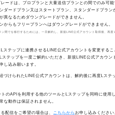
グレードは、プロプランと大量送信プランとの間でのみ可能
ンダードプラン又はスタートプラン、スタンダードプラン
が異なるためダウングレードができません。
ンからもフリープランへはダウングレードができません。
ラン間でを移行するためには、一旦解約し、新規LINE公式アカウント取得後、再度
にLステップに連携させるLINE公式アカウントを変更する
Lステップを一度ご解約いただき、新規LINE公式アカウン
申し込み願います。
と紐づけられたLINE公式アカウントは、解約後に再度Lステ
ウントのAPIを利用する他のツールとLステップを同時に使
常な動作は保証されません。
える配信をご希望の場合は、
こちらから
お申し込みください