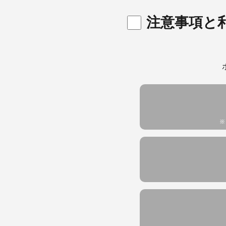
1.7. 説明会への
メール、
注意事項と
当社サ
2. 本規約等の変更
統計資
当社は、お客様に不
当社サービス
に公表又は通知する
当社サ
その他の場合には、
経過後にLステップ
ただし
お客様が当該変更に
人情報
約はその時点での利
独自の
ん。
統計資
※
イベントやア
3. 利用期間
当該イ
3.1. Lステップ
当社サ
月に応当する日が無
のご案
日」といいます ）
統計資
しないか、当社が利
るものとし、その後
お問い合わせ
3.2. 前項の定
各種お