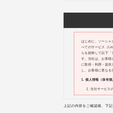
客様の申込を拒絶す
1.1.1. 当社に対
1.1.2. 当社所
負いません）
1.1.3. その他
1.2.お客様がL
発行する電話番号を
はじめに、ソーシャ
1.3. お客様が未
べてのサービス（Li
1.4. Lステップ
らを総称して以下「
す。複数の契約をし
す。当社は、お客様
件数分の利用料金の
に取得・利用・提供
1.5. Lステップ
し、お客様に更なる
ができません。お客
1. 個人情報（保有
約は有効に成立する
テップの利用を開始
当社サービス
発生します。
当社サ
1.6. Ｌステップ
ント（以下「国内公
当社サ
上記の内容をご確認後、下記
の対象外となります
のご案