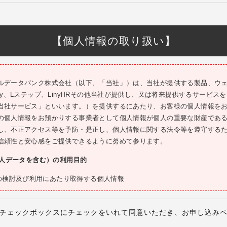
ることができます。
し、虚偽の情報を提供したとき
定の審査基準を満たさないとき（当社はかかる審査基準及び審査合格・不合格の
【個人情報の取り扱い】
お客様によるLステップの利用が適当でないと判断されたとき
ステップを申し込もうとする場合、電話番号認証の実施のため、当社に対して日
申告する必要があります。
ルデータバンク株式会社（以下、「当社」）は、当社が提供する製品、ウ
成年者である場合は、親権者など法定代理人の同意を得たうえでLステップを
ny、Lステップ、LinyHRその他当社が提供し、又は将来提供するサービス
は、一人のお客様、一社の法人が複数個の契約を締結し、複数のアカウントを
当社サービス」といいます。）を提供するにあたり、お客様の個人情報を
た場合、それぞれの契約について、申込時の条件に基づいてLステップの利
の個人情報をお預かりする事業者として個人情報が個人の重要な財産であ
支払義務が発生します。
し、不正アクセス等を予防・是正し、個人情報に関する法令等を遵守する
は、過去に一度でもＬステップと連携したことのあるLINE公式アカウントとは
信頼性と安心感をご提供できるように努めて参ります。
様がかかるアカウントとの連携を目的としてLステップを申し込んだ場合、
個人データを含む）の利用目的
一方で、異なるアカウントとの連携を行わない限り、Ｌステップの利用を
できない状態でも、無償プランを利用する場合を除き、Ｌステップの利用料
の検討及び利用にあたり取得する個人情報
ービスに関するご連絡のため
はLINEヤフー株式会社（日本）が日本国内で事業を行う事業者向けに提供してい
式アカウント」といいます）についてのみ動作を保証しており、その他の
ービス及び関連サービス（お客様が検討又は利用されたサービス以外のサー
チェックボックスにチェックをいれて同意いただき、お申し込み
。当社は国内公式以外のＬＩＮＥ公式アカウントについては、サポートを
内、紹介、提案等の営業活動及び広告・マーケティング活動のため