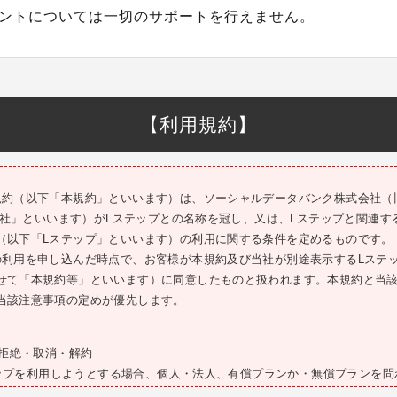
ントについては一切のサポートを行えません。
【利用規約】
規約（以下「本規約」といいます）は、ソーシャルデータバンク株式会社（旧
「当社」といいます）がLステップとの名称を冠し、又は、Lステップと関連
（以下「Lステップ」といいます）の利用に関する条件を定めるものです。
の利用を申し込んだ時点で、お客様が本規約及び当社が別途表示するLステ
せて「本規約等」といいます）に同意したものと扱われます。本規約と当
当該注意事項の定めが優先します。
・拒絶・取消・解約
ステップを利用しようとする場合、個人・法人、有償プランか・無償プランを
申込む必要があります。お客様が以下のいずれかに該当すると当社が判断