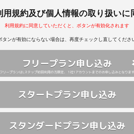
参加等Lステップの利用方法の習得に必要となる一切の費用はお客様の負担と
LINE、電話、広告配信その他の方法による当社サービス及び関連サービ
利用規約及び個人情報の取り扱いに
ービスの提供、保守、改善・開発のため
料の作成のため
利用規約に同意していただくと、ボタンが有効化されます
当な不利益を生じさせない場合、民法548条の4の定めに基づき、適切な予
において取り扱いを委託された個人情報（当社サービスに登録又は格納され
ことにより、民法の定めに従い、本規約等を変更できるものとします。
ボタンが有効にならない場合は、再度チェックし直してくださ
ービスの提供、保守、改善・開発、サービス向上等のため
当社は一定の予告期間を設けて、お客様に変更内容を通知するものとし、
を利用した場合には、当該変更に同意したものと扱われます。
、当社サービスに登録又は格納されたお客様の顧客、ユーザー、従業員その
同意しないことを通知した場合、本規約等の変更は効力を生じない一方で、
については、法令に基づく場合又はお客様から別途指示若しくは同意を受け
フリープラン申し込み
用期間の満了をもって終了し、次項の定めにかかわらず、解約の申し出が
営業・広告・マーケティング目的には利用しません。
料の作成のため
フリープランはLステップ初回利用の方限定、
1社1アカウントまでのお申し込みとなりま
ンケート等で提供いただいた個人情報
ベントの運営に必要なご連絡及び手続きのため
スタートプラン申し込み
の利用期間は、当初申込日から１ヶ月間（期間の開始日が暦月の２９日以降の
ービス及び関連サービス（お客様が検討又は利用されたサービス以外のサー
い場合には、開始日の翌月の末日まで。以下本項において同じ）が経過す
内、紹介、提案等の営業活動及び広告・マーケティング活動のため
までとします。お客様が当社所定の方法により利用期間の満了日の前日ま
料の作成のため
用期間の満了日の１週間前までに解約を通知しない限り、利用期間は自動
も同様とします。
スタンダードプラン申し込み
時に取得する個人情報
めに関わらず、無償プランを利用する場合を除き、利用開始から３ヶ月間（有償
問い合わせに対応するため