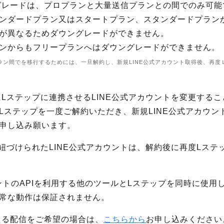
グレードは、プロプランと大量送信プランとの間でのみ可能
ンダードプラン又はスタートプラン、スタンダードプラン
が異なるためダウングレードができません。
ンからもフリープランへはダウングレードができません。
ラン間でを移行するためには、一旦解約し、新規LINE公式アカウント取得後、再度
にLステップに連携させるLINE公式アカウントを変更する
Lステップを一度ご解約いただき、新規LINE公式アカウン
申し込み願います。
と紐づけられたLINE公式アカウントは、解約後に再度Lステ
ウントのAPIを利用する他のツールとLステップを同時に使
常な動作は保証されません。
える配信をご希望の場合は、
こちらから
お申し込みください