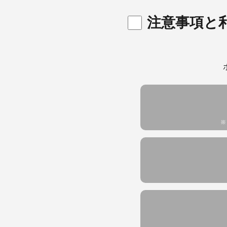
1.7. 説明会への
メール、
注意事項と
当社サ
2. 本規約等の変更
統計資
当社は、お客様に不
当社サービス
に公表又は通知する
当社サ
その他の場合には、
経過後にLステップ
ただし
お客様が当該変更に
人情報
約はその時点での利
独自の
ん。
統計資
※
イベントやア
3. 利用期間
当該イ
3.1. Lステップ
当社サ
月に応当する日が無
のご案
日」といいます ）
統計資
しないか、当社が利
るものとし、その後
お問い合わせ
3.2. 前項の定
各種お