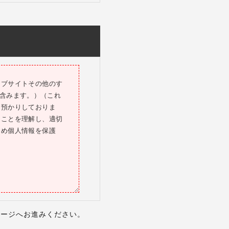
理由を開示する義務を
本国内の電話会社が
ェブサイトその他のす
利用してください。
を含みます。）（これ
取得することができま
お預かりしておりま
用権が発生し、契約
ることを理解し、適切
ため個人情報を保護
、再度連携させること
Ｌステップの利用契
開始できません。Ｌス
金は4.の定めに従い
るLINE公式アカウ
アカウントは動作保証
ビスを含みます。）
ページへお進みください。
行えません。