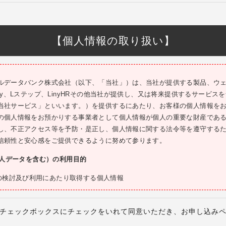
ることができます。
し、虚偽の情報を提供したとき
定の審査基準を満たさないとき（当社はかかる審査基準及び審査合格・不合格の
【個人情報の取り扱い】
お客様によるLステップの利用が適当でないと判断されたとき
ステップを申し込もうとする場合、電話番号認証の実施のため、当社に対して日
申告する必要があります。
ルデータバンク株式会社（以下、「当社」）は、当社が提供する製品、ウ
成年者である場合は、親権者など法定代理人の同意を得たうえでLステップを
ny、Lステップ、LinyHRその他当社が提供し、又は将来提供するサービス
は、一人のお客様、一社の法人が複数個の契約を締結し、複数のアカウントを
当社サービス」といいます。）を提供するにあたり、お客様の個人情報を
た場合、それぞれの契約について、申込時の条件に基づいてLステップの利
の個人情報をお預かりする事業者として個人情報が個人の重要な財産であ
支払義務が発生します。
し、不正アクセス等を予防・是正し、個人情報に関する法令等を遵守する
は、過去に一度でもＬステップと連携したことのあるLINE公式アカウントとは
信頼性と安心感をご提供できるように努めて参ります。
様がかかるアカウントとの連携を目的としてLステップを申し込んだ場合、
個人データを含む）の利用目的
一方で、異なるアカウントとの連携を行わない限り、Ｌステップの利用を
できない状態でも、無償プランを利用する場合を除き、Ｌステップの利用料
の検討及び利用にあたり取得する個人情報
ービスに関するご連絡のため
はLINEヤフー株式会社（日本）が日本国内で事業を行う事業者向けに提供してい
式アカウント」といいます）についてのみ動作を保証しており、その他の
ービス及び関連サービス（お客様が検討又は利用されたサービス以外のサー
チェックボックスにチェックをいれて同意いただき、お申し込み
。当社は国内公式以外のＬＩＮＥ公式アカウントについては、サポートを
内、紹介、提案等の営業活動及び広告・マーケティング活動のため