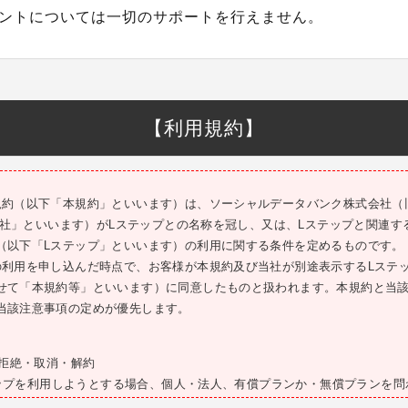
ントについては一切のサポートを行えません。
【利用規約】
規約（以下「本規約」といいます）は、ソーシャルデータバンク株式会社（旧
「当社」といいます）がLステップとの名称を冠し、又は、Lステップと関連
（以下「Lステップ」といいます）の利用に関する条件を定めるものです。
の利用を申し込んだ時点で、お客様が本規約及び当社が別途表示するLステ
せて「本規約等」といいます）に同意したものと扱われます。本規約と当
当該注意事項の定めが優先します。
・拒絶・取消・解約
ステップを利用しようとする場合、個人・法人、有償プランか・無償プランを
申込む必要があります。お客様が以下のいずれかに該当すると当社が判断