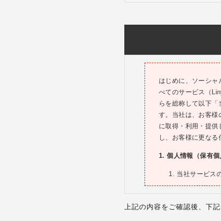
客様の申込を拒絶す
1.1.1. 当社に対
1.1.2. 当社所
負いません）
1.1.3. その他
1.2.お客様がL
発行する電話番号を
はじめに、ソーシャ
1.3. お客様が未
べてのサービス（Li
1.4. Lステップ
らを総称して以下「
す。複数の契約をし
す。当社は、お客様
件数分の利用料金の
に取得・利用・提供
1.5. Lステップ
し、お客様に更なる
ができません。お客
1. 個人情報（保有
約は有効に成立する
テップの利用を開始
当社サービス
発生します。
当社サ
1.6. Ｌステップ
ント（以下「国内公
当社サ
上記の内容をご確認後、下記
の対象外となります
のご案