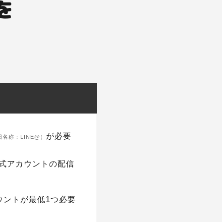
を
が必要
旧名称：LINE@）
公式アカウントの配信
ウントが最低1つ必要