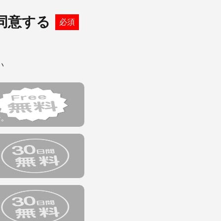
なります。
スのご案内のため
同意する
必須
告期間を設けてお客様
た個人情報等）
い
お客様が当該予告期間
他第三者に関する個
Lステップの利用契
た場合を除き、当社
なくとも延長されませ
す。
場合であって、その翌
ビスを含みます。）
る日（以下「初回課金
でに解約手続きを完了
的に１か月間延長され
プランにおいて利用料