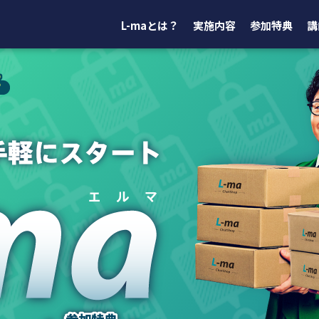
L-maとは？
実施内容
参加特典
講