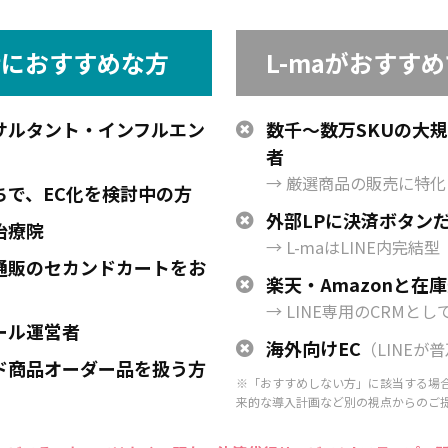
が特におすすめな方
L-maがおすす
サルタント・インフルエン
数千～数万SKUの大規
者
→ 厳選商品の販売に特化
ちで、EC化を検討中の方
外部LPに決済ボタン
治療院
→ L-maはLINE内完結型
通販のセカンドカートをお
楽天・Amazonと在
→ LINE専用のCRMと
ール運営者
海外向けEC
（LINEが
ド商品オーダー品を扱う方
※「おすすめしない方」に該当する場
来的な導入計画など別の視点からのご