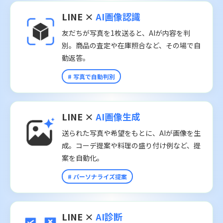
LINE ×
AI画像認識
友だちが写真を1枚送ると、AIが内容を判
別。商品の査定や在庫照合など、その場で自
動返答。
# 写真で自動判別
LINE ×
AI画像生成
送られた写真や希望をもとに、AIが画像を生
成。コーデ提案や料理の盛り付け例など、提
案を自動化。
# パーソナライズ提案
LINE ×
AI診断