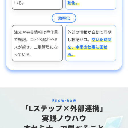
いる。
動化。
効率化
注文や会員情報は手作業
外部の情報が自動で同期
で転記。コピペ漏れやミ
し転記ゼロ。
空いた時間
スが起き、二重管理にな
を、本来の仕事に回せ
っている。
る。
Know-how
「Lステップ×外部連携」
実践ノウハウ
本セミナーで学べること