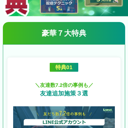
豪華７大特典
特典01
＼友達数7.2倍の事例も／
友達追加施策３選