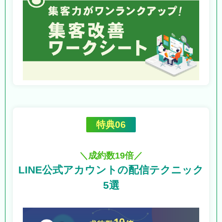
特典06
＼成約数19倍／
LINE公式アカウントの
配信テクニック
5選