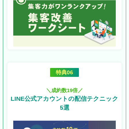
特典06
＼成約数19倍／
LINE公式アカウントの
配信テクニック
5選