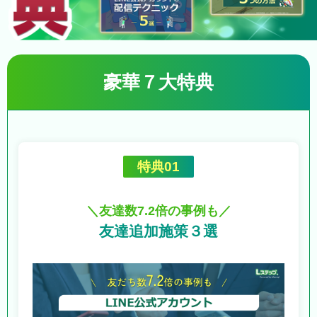
豪華７大特典
特典01
＼友達数7.2倍の事例も／
友達追加施策３選