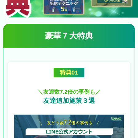
豪華７大特典
特典01
＼友達数7.2倍の事例も／
友達追加施策３選