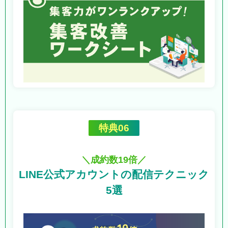
特典06
＼成約数19倍／
LINE公式アカウントの
配信テクニック
5選