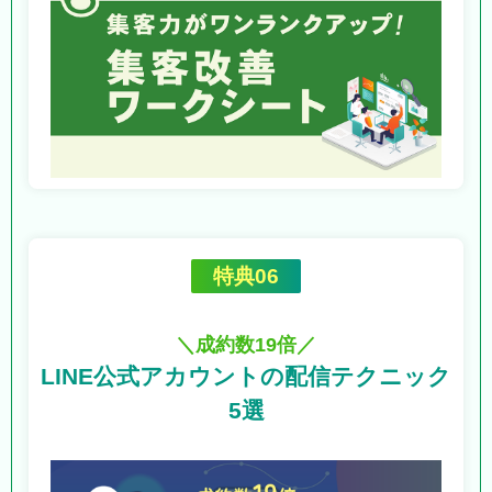
特典06
＼成約数19倍／
LINE公式アカウントの
配信テクニック
5選