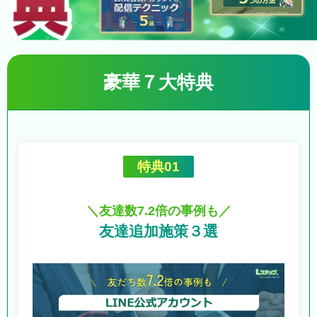
豪華７大特典
特典01
＼友達数7.2倍の事例も／
友達追加施策３選