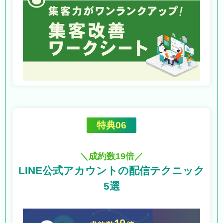
特典06
＼成約数19倍／
LINE公式アカウントの
配信テクニック
5選