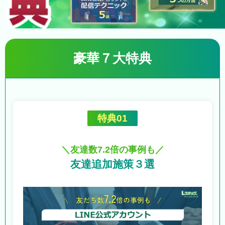
豪華７大特典
特典01
＼友達数7.2倍の事例も／
友達追加施策３選