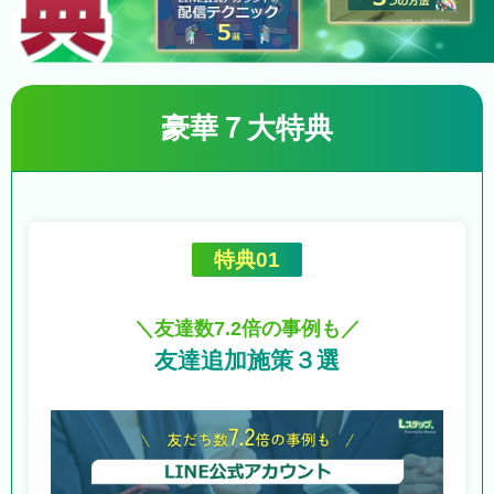
豪華７大特典
特典01
＼友達数7.2倍の事例も／
友達追加施策３選