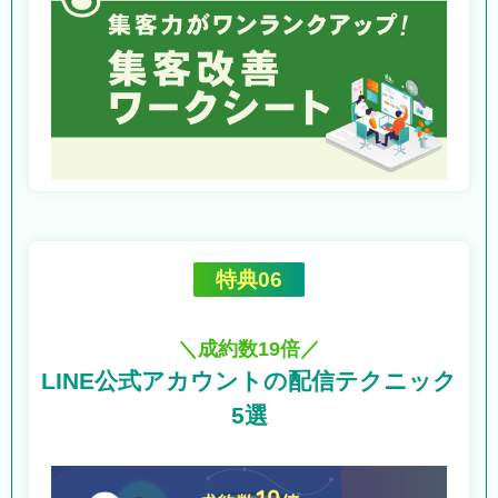
特典06
＼成約数19倍／
LINE公式アカウントの
配信テクニック
5選