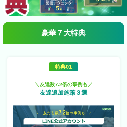
豪華７大特典
特典01
＼友達数7.2倍の事例も／
友達追加施策３選