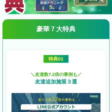
豪華７大特典
特典01
＼友達数7.2倍の事例も／
友達追加施策３選