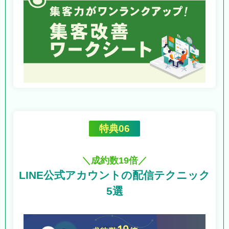
特典06
＼成約数19倍／
LINE公式アカウントの
配信テクニック
5選