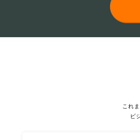
これま
ビ