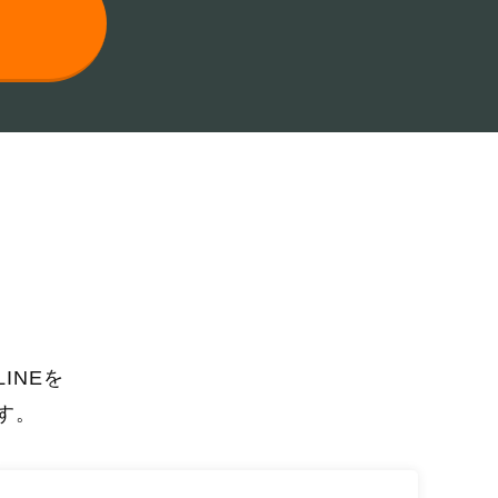
INEを
す。