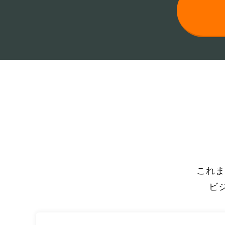
これま
ビ