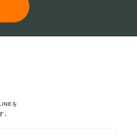
INEを
す。