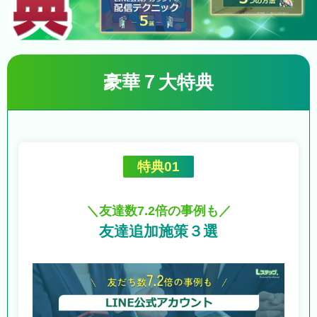
豪華７大特典
特典01
＼友達数7.2倍の事例も／
友達追加施策３選