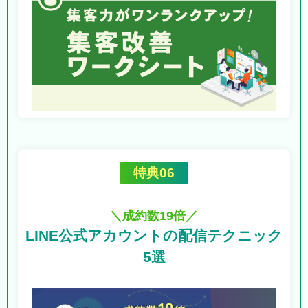
特典06
＼成約数19倍／
LINE公式アカウントの
配信テクニック
5選