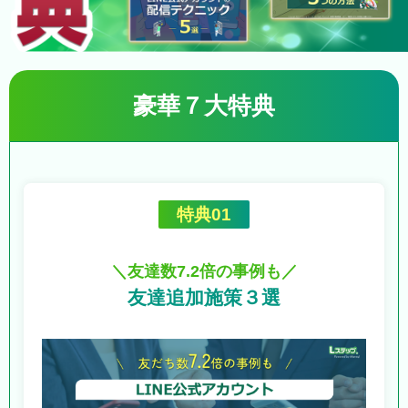
豪華７大特典
特典01
＼友達数7.2倍の事例も／
友達追加施策３選