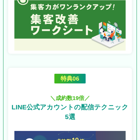
特典06
＼成約数19倍／
LINE公式アカウントの
配信テクニック
5選