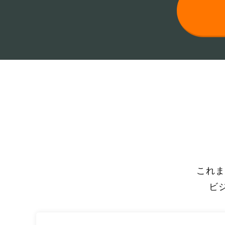
これま
ビ