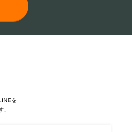
INEを
す。