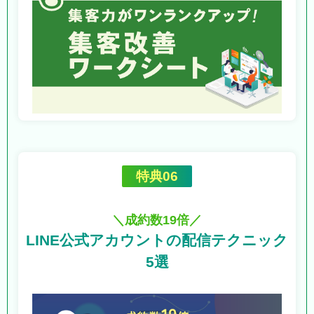
特典06
＼成約数19倍／
LINE公式アカウントの
配信テクニック
5選