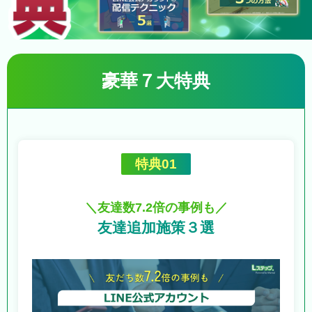
豪華７大特典
特典01
＼友達数7.2倍の事例も／
友達追加施策３選