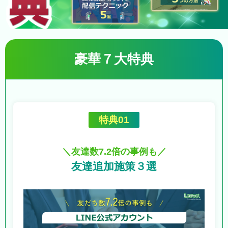
豪華７大特典
特典01
＼友達数7.2倍の事例も／
友達追加施策３選