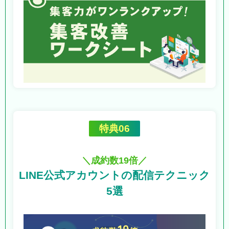
特典06
＼成約数19倍／
LINE公式アカウントの
配信テクニック
5選