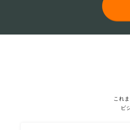
これま
ビ