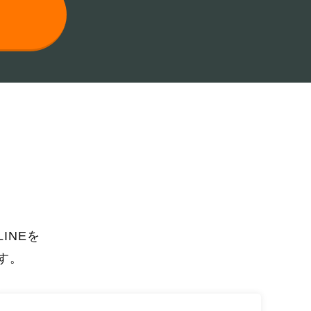
INEを
す。