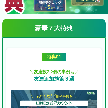
豪華７大特典
特典01
＼友達数7.2倍の事例も／
友達追加施策３選