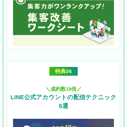
特典06
＼成約数19倍／
LINE公式アカウントの
配信テクニック
5選