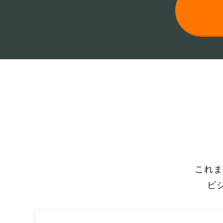
これま
ビ