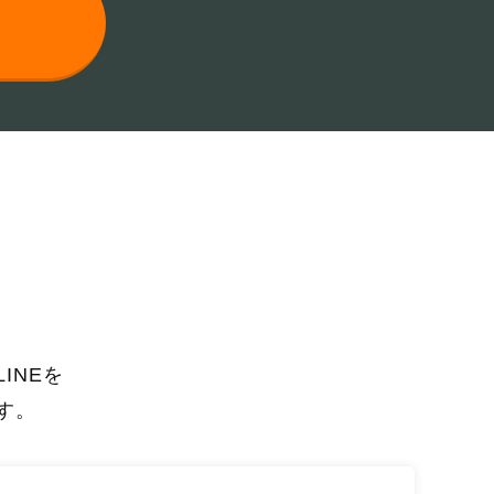
INEを
す。