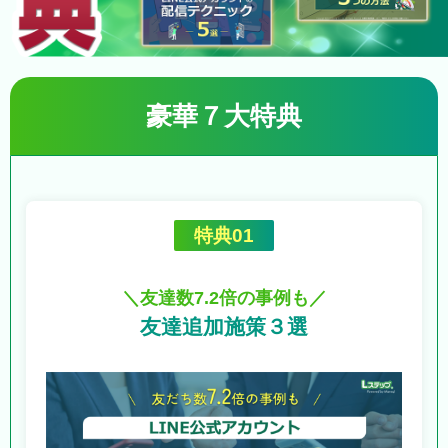
豪華７大特典
特典01
＼友達数7.2倍の事例も／
友達追加施策３選