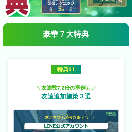
豪華７大特典
特典01
＼友達数7.2倍の事例も／
友達追加施策３選