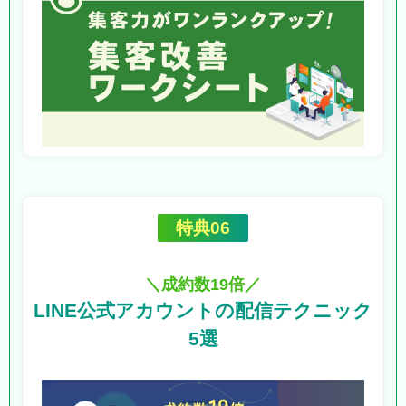
特典06
＼成約数19倍／
LINE公式アカウントの
配信テクニック
5選