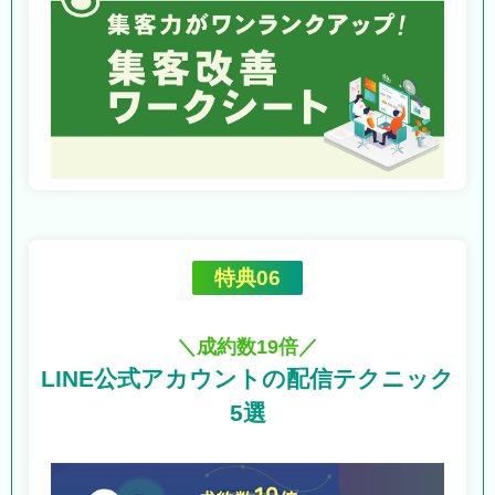
特典06
＼成約数19倍／
LINE公式アカウントの
配信テクニック
5選