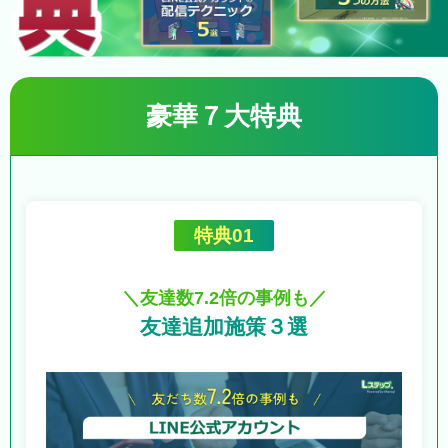
豪華７大特典
特典01
＼友達数7.2倍の事例も／
友達追加施策３選