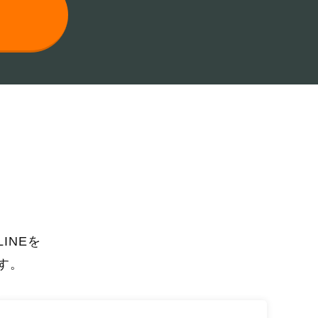
INEを
す。