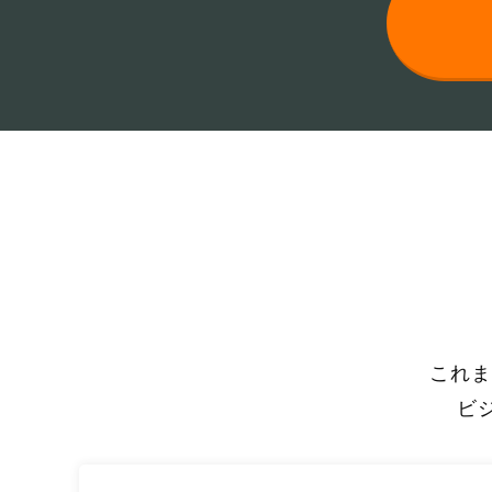
これま
ビ