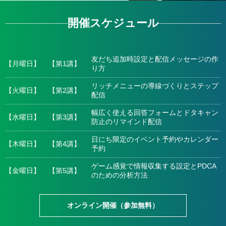
開催スケジュール
友だち追加時設定と配信メッセージの作
【月曜日】
【第1講】
り方
リッチメニューの導線づくりとステップ
【火曜日】
【第2講】
配信
幅広く使える回答フォームとドタキャン
【水曜日】
【第3講】
防止のリマインド配信
日にち限定のイベント予約やカレンダー
【木曜日】
【第4講】
予約
ゲーム感覚で情報収集する設定とPDCA
【金曜日】
【第5講】
のための分析方法
オンライン開催（参加無料）