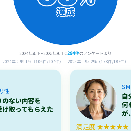
2024年8月～2025年9月に
294件
のアンケートより
2024年：99.1%（106件/107件） 2025年：95.2%（178件/187件）
S
男性
自
りのない内容を
何
受け取ってもらえた
が
満足度 ★★★★★