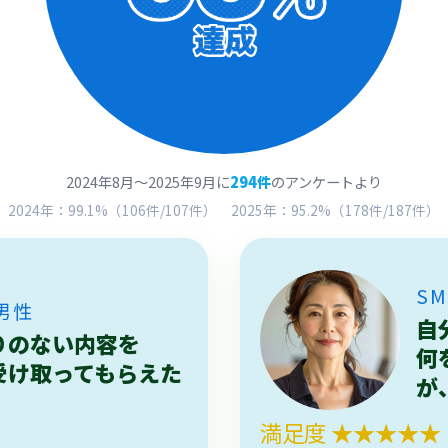
2024年8月～2025年9月に
294件
のアンケートより
2024年：99.1%（106件/107件） 2025年：95.2%（178件/187件）
S
男性
自
りのない内容を
何
受け取ってもらえた
が
満足度 ★★★★★